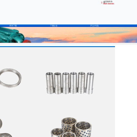
全国服务热

线
0429-4561565
样本下载
下属企业
开云(中国)