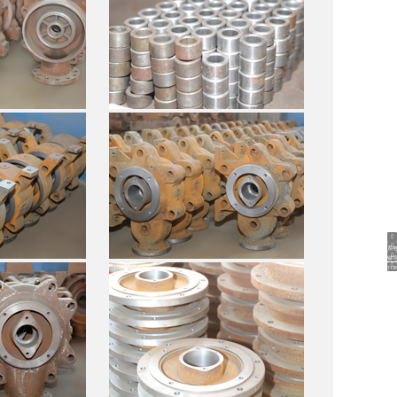


联系

一键

TO