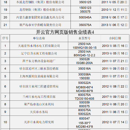
开云官方网页版销售业绩表
4